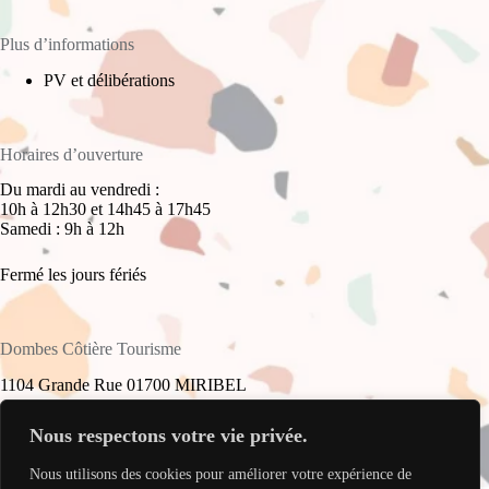
Plus d’informations
PV et délibérations
Horaires d’ouverture
Du mardi au vendredi :
10h à 12h30 et 14h45 à 17h45
Samedi : 9h à 12h
Fermé les jours fériés
Dombes Côtière Tourisme
1104 Grande Rue 01700 MIRIBEL
+33(0)4 78 55 61 16
Nous respectons votre vie privée.
Nous utilisons des cookies pour améliorer votre expérience de
accueil@dombes-cotiere-tourisme.fr