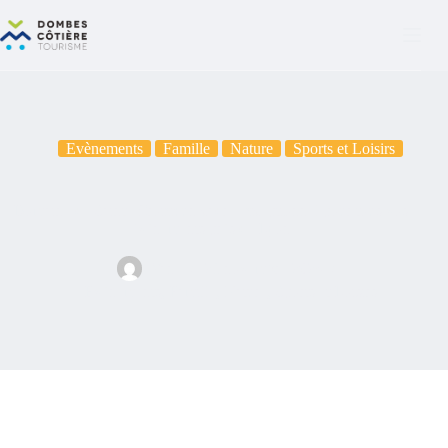
Evènements
Famille
Nature
Sports et Loisirs
Domaine de Sainte Croix: un cadre exceptionnel pour tous vos
évènements près de Lyon
Vane
21 novembre 2024
Evènements
,
Famille
,
Nature
,
Sports et Loisirs