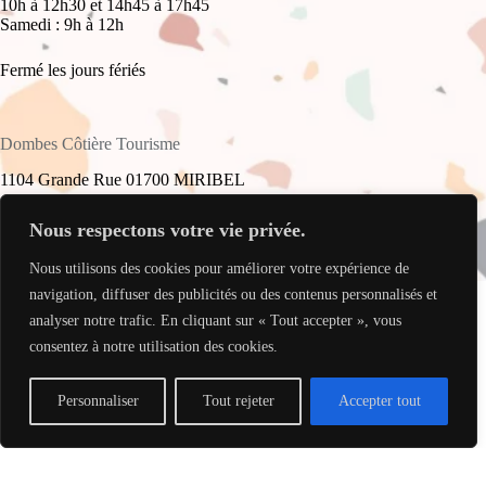
10h à 12h30 et 14h45 à 17h45
Samedi : 9h à 12h
Fermé les jours fériés
Dombes Côtière Tourisme
1104 Grande Rue 01700 MIRIBEL
+33(0)4 78 55 61 16
Nous respectons votre vie privée.
Nous utilisons des cookies pour améliorer votre expérience de
accueil@dombes-cotiere-tourisme.fr
Copyright © 2026 - Site réalisé par
My Freelance Rocks
.
navigation, diffuser des publicités ou des contenus personnalisés et
analyser notre trafic. En cliquant sur « Tout accepter », vous
consentez à notre utilisation des cookies.
Personnaliser
Tout rejeter
Accepter tout
Translate »