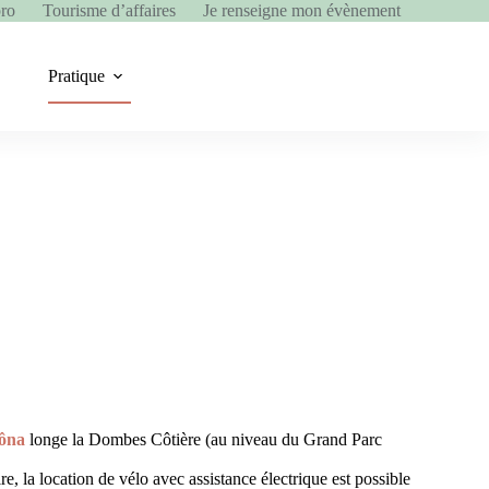
pro
Tourisme d’affaires
Je renseigne mon évènement
Pratique
ôna
longe la Dombes Côtière (au niveau du Grand Parc
ire, la location de vélo avec assistance électrique est possible