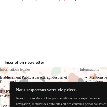
Inscription newsletter
Informations légales
Informations
Établissement Public à caractère Industriel et
Mentions lé
Commercial
Politique de
Plan du site
Nous respectons votre vie privée.
CGU
SIRET : 823 709 910 00017 RCS Bourg-
en-Bresse
Nous utilisons des cookies pour améliorer votre expérience de
Plus d’informatio
navigation, diffuser des publicités ou des contenus personnalisés et
TVA intracommunautaire : FR 34 823 709