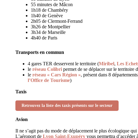
55 minutes de Mâcon
1h18 de Chambéry
1h40 de Genève
2h05 de Clermont-Ferrand
3h26 de Montpellier
3h34 de Marseille
4h40 de Paris
Transports en commun
4 gares TER desservent le territoire (
Miribel
,
Les Echet
le
réseau Colibri
permet de se déplacer sur le territoire d
le
réseau « Cars Région »
, présent dans 8 département
l’Office de Tourisme
)
Taxis
Retrouvez la liste des taxis présents sur le secteur
Avion
Il ne s’agit pas du mode de déplacement le plus écologique qui
L’aéroport de
Lyon Saint-Exupéry
vous permettra d’accéder à 