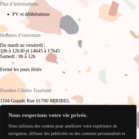
Plus d’informations
PV et délibérations
Horaires d’ouverture
Du mardi au vendredi :
10h à 12h30 et 14h45 à 17h45
Samedi : 9h à 12h
Fermé les jours fériés
Dombes Côtière Tourisme
1104 Grande Rue 01700 MIRIBEL
+33(0)4 78 55 61 16
Nous respectons votre vie privée.
Nous utilisons des cookies pour améliorer votre expérience de
accueil@dombes-cotiere-tourisme.fr
Copyright © 2026 - Site réalisé par
My Freelance Rocks
.
navigation, diffuser des publicités ou des contenus personnalisés et