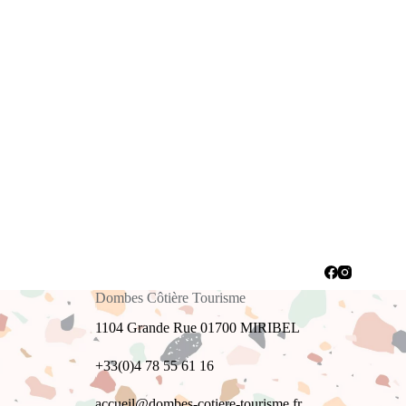
Dombes Côtière Tourisme
1104 Grande Rue 01700 MIRIBEL
+33(0)4 78 55 61 16
accueil@dombes-cotiere-tourisme.fr