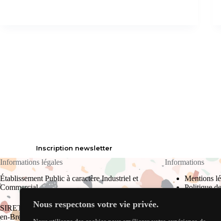
Inscription newsletter
Informations légales
Informations
Établissement Public à caractère Industriel et
Mentions lé
Commercial
Politique de
Plan du site
Nous respectons votre vie privée.
CGU
SIRET : 823 709 910 00017 RCS Bourg-
en-Bresse