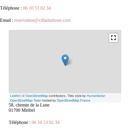
Téléphone :
06 10 53 02 34
Email :
reservation@villadurhone.com
Leaflet
| ©
OpenStreetMap
contributors, Tiles style by
Humanitarian
OpenStreetMap Team
hosted by
OpenStreetMap France
58, chemin de la Lune
01700 Miribel
Téléphone :
06 10 53 02 34