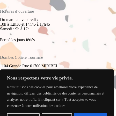
Horaires d’ouverture
Du mardi au vendredi :
10h à 12h30 et 14h45 à 17h45
Samedi : 9h à 12h
Fermé les jours fériés
Dombes Côtière Tourisme
1104 Grande Rue 01700 MIRIBEL
+33(0)4 78 55 61 16
Nous respectons votre vie privée.
Nous utilisons des cookies pour améliorer votre expérience de
accueil@dombes-cotiere-tourisme.fr
Copyright © 2026 - Site réalisé par
My Freelance Rocks
.
navigation, diffuser des publicités ou des contenus personnalisés et
analyser notre trafic. En cliquant sur « Tout accepter », vous
consentez à notre utilisation des cookies.