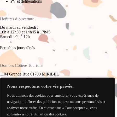
PV et délibérations
Horaires d’ouverture
Du mardi au vendredi :
10h à 12h30 et 14h45 à 17h45
Samedi : 9h à 12h
Fermé les jours fériés
Dombes Côtière Tourisme
1104 Grande Rue 01700 MIRIBEL
+33(0)4 78 55 61 16
Nous respectons votre vie privée.
Nous utilisons des cookies pour améliorer votre expérience de
accueil@dombes-cotiere-tourisme.fr
Copyright © 2026 - Site réalisé par
My Freelance Rocks
.
navigation, diffuser des publicités ou des contenus personnalisés et
analyser notre trafic. En cliquant sur « Tout accepter », vous
consentez à notre utilisation des cookies.