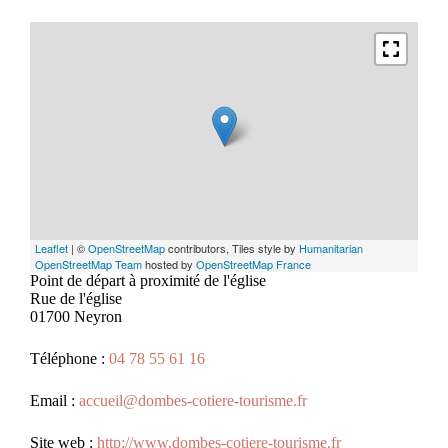
Leaflet
| ©
OpenStreetMap
contributors, Tiles style by
Humanitarian
OpenStreetMap Team
hosted by
OpenStreetMap France
Point de départ à proximité de l'église
Rue de l'église
01700 Neyron
Téléphone :
04 78 55 61 16
Email :
accueil@dombes-cotiere-tourisme.fr
Site web :
http://www.dombes-cotiere-tourisme.fr