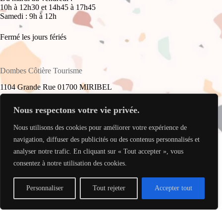
10h à 12h30 et 14h45 à 17h45
Samedi : 9h à 12h
Fermé les jours fériés
Dombes Côtière Tourisme
1104 Grande Rue 01700 MIRIBEL
+33(0)4 78 55 61 16
Nous respectons votre vie privée.
Nous utilisons des cookies pour améliorer votre expérience de
accueil@dombes-cotiere-tourisme.fr
Copyright © 2026 - Site réalisé par
My Freelance Rocks
.
navigation, diffuser des publicités ou des contenus personnalisés et
analyser notre trafic. En cliquant sur « Tout accepter », vous
consentez à notre utilisation des cookies.
Personnaliser
Tout rejeter
Accepter tout
Translate »