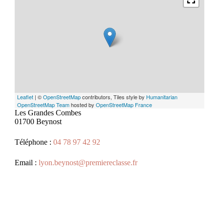
Leaflet
| ©
OpenStreetMap
contributors, Tiles style by
Humanitarian
OpenStreetMap Team
hosted by
OpenStreetMap France
Les Grandes Combes
01700 Beynost
Téléphone :
04 78 97 42 92
Email :
lyon.beynost@premiereclasse.fr