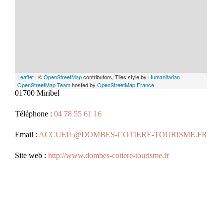
Leaflet
| ©
OpenStreetMap
contributors, Tiles style by
Humanitarian
OpenStreetMap Team
hosted by
OpenStreetMap France
01700 Miribel
Téléphone :
04 78 55 61 16
Email :
ACCUEIL@DOMBES-COTIERE-TOURISME.FR
Site web :
http://www.dombes-cotiere-tourisme.fr