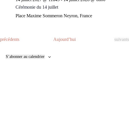
Cérémonie du 14 juillet
Place Maxime Sommeron
Neyron, France
É
É
précédents
Aujourd’hui
suivants
v
v
è
è
n
n
S’abonner au calendrier
e
e
m
m
e
e
n
n
t
t
s
s