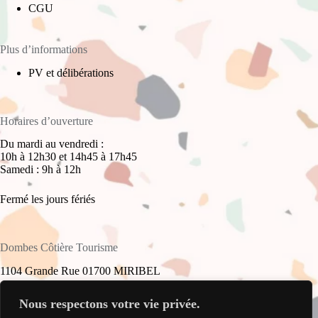
CGU
Plus d’informations
PV et délibérations
Horaires d’ouverture
Du mardi au vendredi :
10h à 12h30 et 14h45 à 17h45
Samedi : 9h à 12h
Fermé les jours fériés
Dombes Côtière Tourisme
1104 Grande Rue 01700 MIRIBEL
+33(0)4 78 55 61 16
Nous respectons votre vie privée.