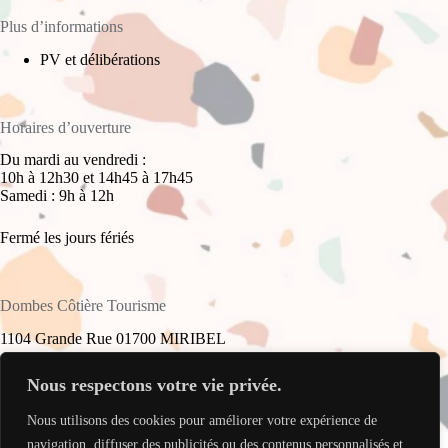
Plus d’informations
PV et délibérations
Horaires d’ouverture
Du mardi au vendredi :
10h à 12h30 et 14h45 à 17h45
Samedi : 9h à 12h
Fermé les jours fériés
Dombes Côtière Tourisme
1104 Grande Rue 01700 MIRIBEL
+33(0)4 78 55 61 16
Nous respectons votre vie privée.
Nous utilisons des cookies pour améliorer votre expérience de
accueil@dombes-cotiere-tourisme.fr
Copyright © 2026 - Site réalisé par
My Freelance Rocks
.
navigation, diffuser des publicités ou des contenus personnalisés et