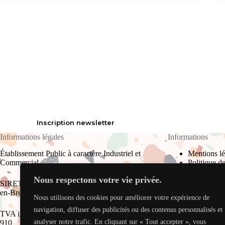
Inscription newsletter
Informations légales
Informations
Établissement Public à caractère Industriel et
Mentions lé
Commercial
Politique de
Plan du site
Nous respectons votre vie privée.
CGU
SIRET : 823 709 910 00017 RCS Bourg-
en-Bresse
Nous utilisons des cookies pour améliorer votre expérience de
Plus d’informatio
navigation, diffuser des publicités ou des contenus personnalisés et
TVA intracommunautaire : FR 34 823 709
analyser notre trafic. En cliquant sur « Tout accepter », vous
910