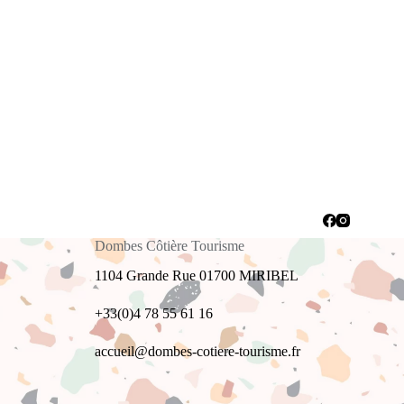
Dombes Côtière Tourisme
1104 Grande Rue 01700 MIRIBEL
+33(0)4 78 55 61 16
accueil@dombes-cotiere-tourisme.fr