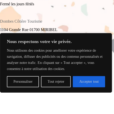
Fermé les jours fériés
Dombes Côtière Tourisme
1104 Grande Rue 01700 MIRIBEL
+33(0)4 78 55 61 16
Nous respectons votre vie privée.
Nous utilisons des cookies pour améliorer votre expérience de
accueil@dombes-cotiere-tourisme.fr
Copyright © 2026 - Site réalisé par
My Freelance Rocks
.
navigation, diffuser des publicités ou des contenus personnalisés et
analyser notre trafic. En cliquant sur « Tout accepter », vous
consentez à notre utilisation des cookies.
Personnaliser
Tout rejeter
Accepter tout
Translate »