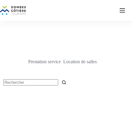
Passer
au
contenu
Prestation service
Location de salles
Aucun
résultat