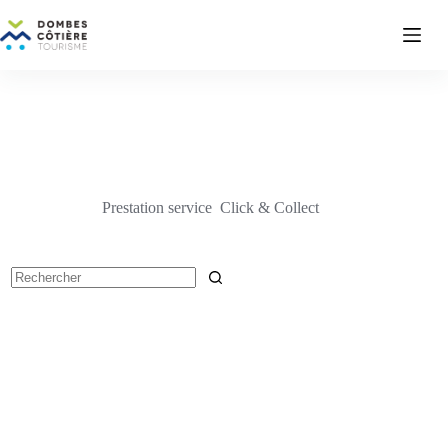
Passer
au
contenu
Prestation service
Click & Collect
Aucun
résultat