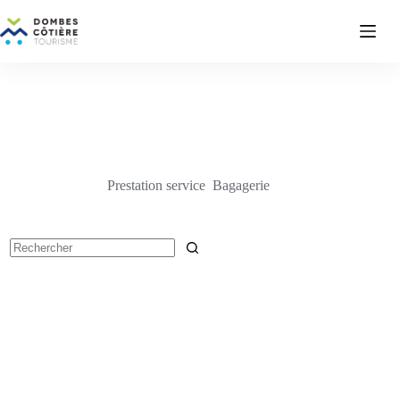
Passer
au
contenu
Prestation service
Bagagerie
Aucun
résultat