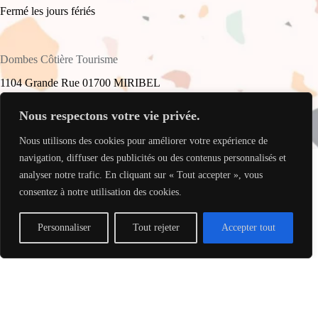
Fermé les jours fériés
Dombes Côtière Tourisme
1104 Grande Rue 01700 MIRIBEL
+33(0)4 78 55 61 16
Nous respectons votre vie privée.
Nous utilisons des cookies pour améliorer votre expérience de
accueil@dombes-cotiere-tourisme.fr
Copyright © 2026 - Site réalisé par
My Freelance Rocks
.
navigation, diffuser des publicités ou des contenus personnalisés et
analyser notre trafic. En cliquant sur « Tout accepter », vous
consentez à notre utilisation des cookies.
Personnaliser
Tout rejeter
Accepter tout
Translate »