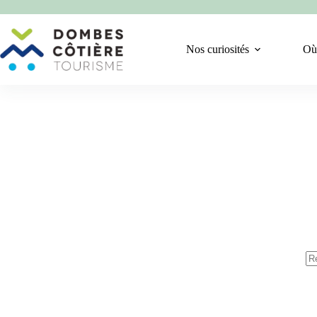
Passer
au
contenu
Nos curiosités
Où
Au
rés