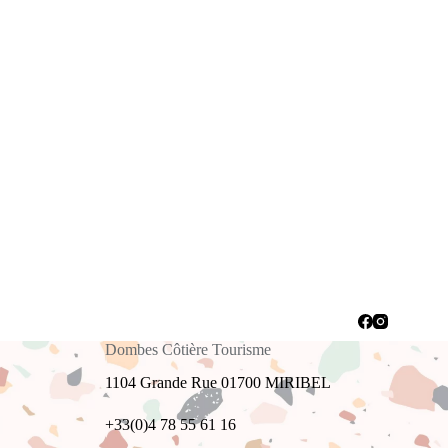
Dombes Côtière Tourisme
1104 Grande Rue 01700 MIRIBEL
+33(0)4 78 55 61 16