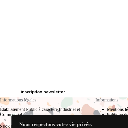
Inscription newsletter
Informations légales
Informations
Établissement Public à caractère Industriel et
Mentions lé
Commercial
Politique de
Plan du site
Nous respectons votre vie privée.
CGU
SIRET : 823 709 910 00017 RCS Bourg-