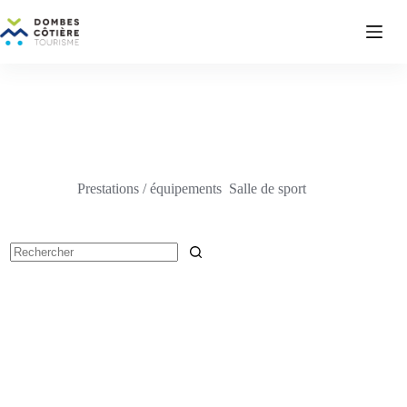
Passer
au
contenu
Prestations / équipements
Salle de sport
Aucun
résultat