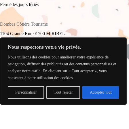
Fermé les jours fériés
Dombes Côtière Tourisme
1104 Grande Rue 01700 MIRIBEL
+33(0)4 78 55 61 16
Nous respectons votre vie privée.
Nous utilisons des cookies pour améliorer votre expérience de
accueil@dombes-cotiere-tourisme.fr
Copyright © 2026 - Site réalisé par
My Freelance Rocks
.
navigation, diffuser des publicités ou des contenus personnalisés et
analyser notre trafic. En cliquant sur « Tout accepter », vous
consentez à notre utilisation des cookies.
Personnaliser
Tout rejeter
Accepter tout
Translate »