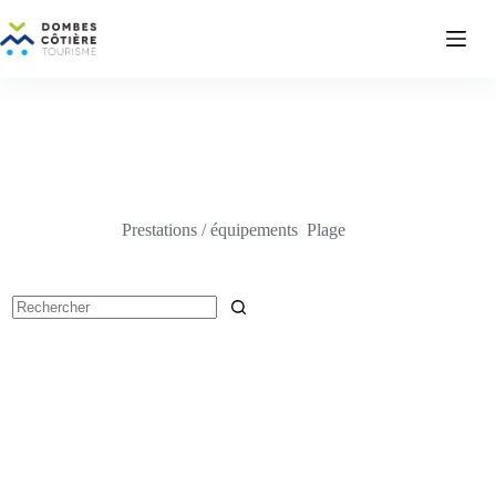
Passer
au
contenu
Prestations / équipements
Plage
Aucun
résultat