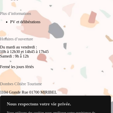
Plus d’informations
PV et délibérations
Horaires d’ouverture
Du mardi au vendredi :
10h à 12h30 et 14h45 à 17h45
Samedi : 9h à 12h
Fermé les jours fériés
Dombes Côtière Tourisme
1104 Grande Rue 01700 MIRIBEL
+33(0)4 78 55 61 16
Nous respectons votre vie privée.
Nous utilisons des cookies pour améliorer votre expérience de