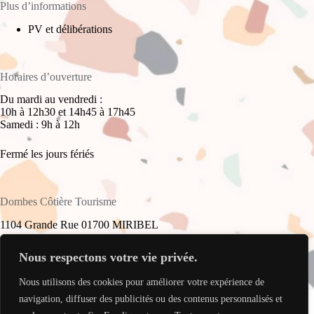
Plus d’informations
PV et délibérations
Horaires d’ouverture
Du mardi au vendredi :
10h à 12h30 et 14h45 à 17h45
Samedi : 9h à 12h
Fermé les jours fériés
Dombes Côtière Tourisme
1104 Grande Rue 01700 MIRIBEL
+33(0)4 78 55 61 16
Nous respectons votre vie privée.
Nous utilisons des cookies pour améliorer votre expérience de
accueil@dombes-cotiere-tourisme.fr
Copyright © 2026 - Site réalisé par
My Freelance Rocks
.
navigation, diffuser des publicités ou des contenus personnalisés et