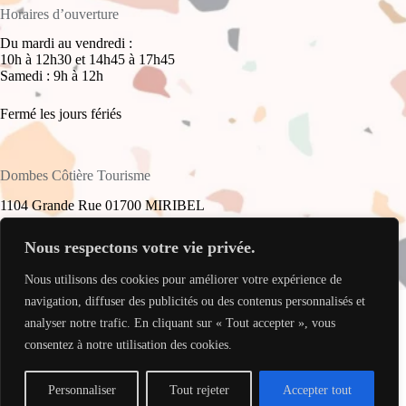
Horaires d’ouverture
Du mardi au vendredi :
10h à 12h30 et 14h45 à 17h45
Samedi : 9h à 12h
Fermé les jours fériés
Dombes Côtière Tourisme
1104 Grande Rue 01700 MIRIBEL
+33(0)4 78 55 61 16
Nous respectons votre vie privée.
Nous utilisons des cookies pour améliorer votre expérience de
accueil@dombes-cotiere-tourisme.fr
Copyright © 2026 - Site réalisé par
My Freelance Rocks
.
navigation, diffuser des publicités ou des contenus personnalisés et
analyser notre trafic. En cliquant sur « Tout accepter », vous
consentez à notre utilisation des cookies.
Personnaliser
Tout rejeter
Accepter tout