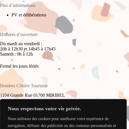
Plus d’informations
PV et délibérations
Horaires d’ouverture
Du mardi au vendredi :
10h à 12h30 et 14h45 à 17h45
Samedi : 9h à 12h
Fermé les jours fériés
Dombes Côtière Tourisme
1104 Grande Rue 01700 MIRIBEL
+33(0)4 78 55 61 16
Nous respectons votre vie privée.
Nous utilisons des cookies pour améliorer votre expérience de
accueil@dombes-cotiere-tourisme.fr
Copyright © 2026 - Site réalisé par
My Freelance Rocks
.
navigation, diffuser des publicités ou des contenus personnalisés et