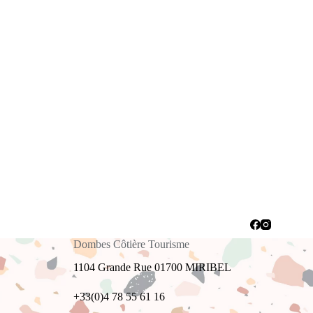
Dombes Côtière Tourisme
1104 Grande Rue 01700 MIRIBEL
+33(0)4 78 55 61 16