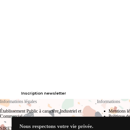
Inscription newsletter
Informations légales
Informations
Établissement Public à caractère Industriel et
Mentions lé
Commercial
Politique de
Plan du site
Nous respectons votre vie privée.
CGU
SIRET : 823 709 910 00017 RCS Bourg-