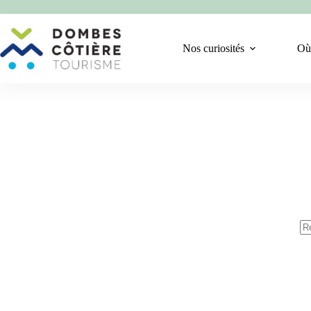
Passer
au
contenu
Nos curiosités
Où
Au
rés