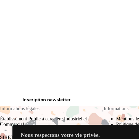
Inscription newsletter
Informations légales
Informations
Établissement Public à caractère Industriel et
Mentions lé
Commercial
Politique de
Plan du site
Nous respectons votre vie privée.
CGU
SIRET : 823 709 910 00017 RCS Bourg-