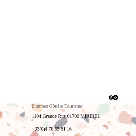
Dombes Côtière Tourisme
1104 Grande Rue 01700 MIRIBEL
+33(0)4 78 55 61 16