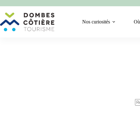
Passer
au
contenu
Nos curiosités
Où
Au
rés