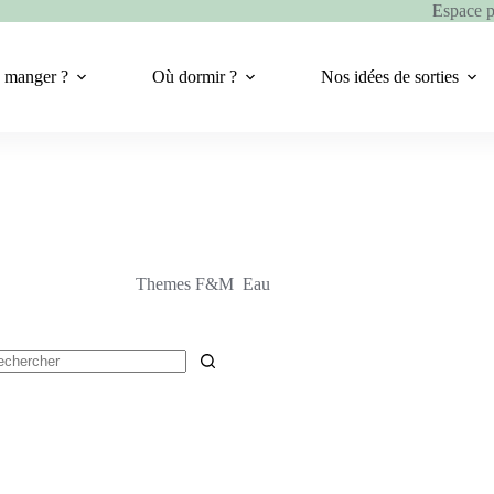
Espace 
 manger ?
Où dormir ?
Nos idées de sorties
Themes F&M
Eau
cun
ultat