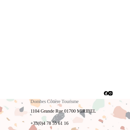
Dombes Côtière Tourisme
1104 Grande Rue 01700 MIRIBEL
+33(0)4 78 55 61 16