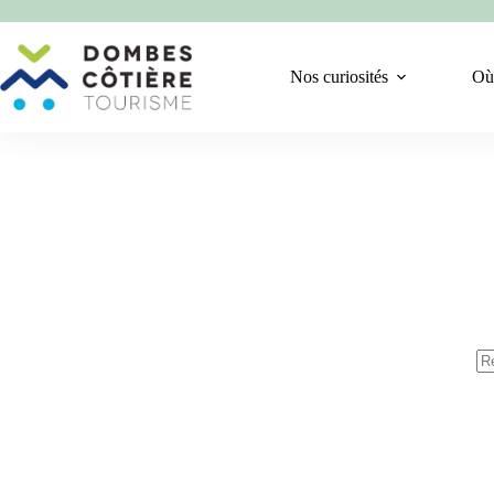
Passer
au
contenu
Nos curiosités
Où
Au
rés