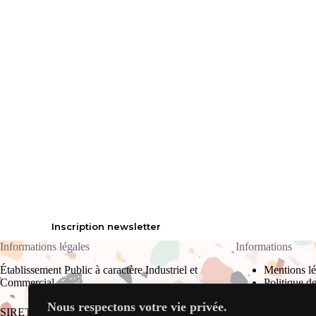
Inscription newsletter
Informations légales
Informations
Établissement Public à caractère Industriel et
Mentions lé
Commercial
Politique de
Plan du site
Nous respectons votre vie privée.
CGU
SIRET : 823 709 910 00017 RCS Bourg-