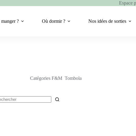
Espace 
 manger ?
Où dormir ?
Nos idées de sorties
Catégories F&M
Tombola
cun
ultat