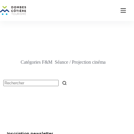
Passer
au
contenu
Catégories F&M
Séance / Projection cinéma
Aucun
résultat
Inscription newsletter