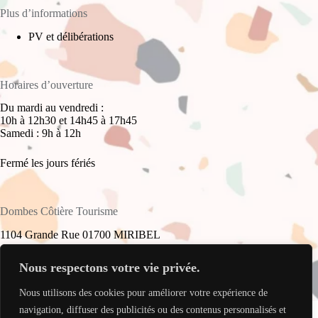
Plus d’informations
PV et délibérations
Horaires d’ouverture
Du mardi au vendredi :
10h à 12h30 et 14h45 à 17h45
Samedi : 9h à 12h
Fermé les jours fériés
Dombes Côtière Tourisme
1104 Grande Rue 01700 MIRIBEL
+33(0)4 78 55 61 16
Nous respectons votre vie privée.
Nous utilisons des cookies pour améliorer votre expérience de
accueil@dombes-cotiere-tourisme.fr
Copyright © 2026 - Site réalisé par
My Freelance Rocks
.
navigation, diffuser des publicités ou des contenus personnalisés et