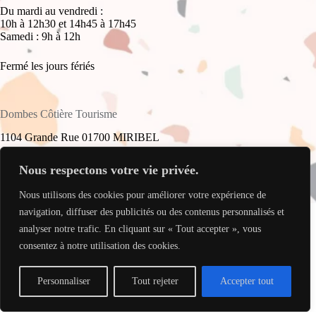
Du mardi au vendredi :
10h à 12h30 et 14h45 à 17h45
Samedi : 9h à 12h
Fermé les jours fériés
Dombes Côtière Tourisme
1104 Grande Rue 01700 MIRIBEL
+33(0)4 78 55 61 16
Nous respectons votre vie privée.
Nous utilisons des cookies pour améliorer votre expérience de
accueil@dombes-cotiere-tourisme.fr
Copyright © 2026 - Site réalisé par
My Freelance Rocks
.
navigation, diffuser des publicités ou des contenus personnalisés et
analyser notre trafic. En cliquant sur « Tout accepter », vous
consentez à notre utilisation des cookies.
Personnaliser
Tout rejeter
Accepter tout
Translate »