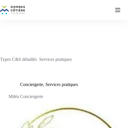
Passer
au
contenu
Types C&S détaillés
Services pratiques
Conciergerie
,
Services pratiques
Miléa Conciergerie