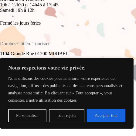
10h à 12h30 et 14h45 à 17h45
Samedi : 9h à 12h
Fermé les jours fériés
Dombes Côtière Tourisme
1104 Grande Rue 01700 MIRIBEL
+33(0)4 78 55 61 16
Nous respectons votre vie privée.
Nous utilisons des cookies pour améliorer votre expérience de
accueil@dombes-cotiere-tourisme.fr
Copyright © 2026 - Site réalisé par
My Freelance Rocks
.
navigation, diffuser des publicités ou des contenus personnalisés et
analyser notre trafic. En cliquant sur « Tout accepter », vous
consentez à notre utilisation des cookies.
Personnaliser
Tout rejeter
Accepter tout
Translate »