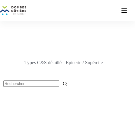
Passer
au
contenu
Types C&S détaillés
Epicerie / Supérette
Aucun
résultat