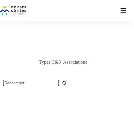
Passer
au
contenu
Types C&S
Associations
Aucun
résultat