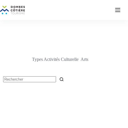
Passer
au
contenu
Types Activités Culturelle
Arts
Aucun
résultat