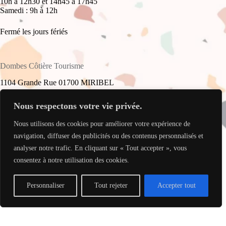
10h à 12h30 et 14h45 à 17h45
Samedi : 9h à 12h
Fermé les jours fériés
Dombes Côtière Tourisme
1104 Grande Rue 01700 MIRIBEL
+33(0)4 78 55 61 16
Nous respectons votre vie privée.
Nous utilisons des cookies pour améliorer votre expérience de
accueil@dombes-cotiere-tourisme.fr
Copyright © 2026 - Site réalisé par
My Freelance Rocks
.
navigation, diffuser des publicités ou des contenus personnalisés et
analyser notre trafic. En cliquant sur « Tout accepter », vous
consentez à notre utilisation des cookies.
Personnaliser
Tout rejeter
Accepter tout
Translate »