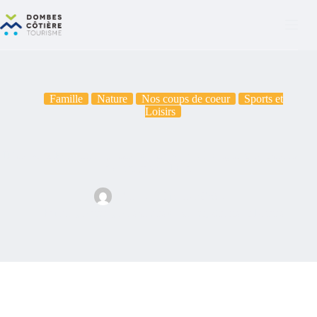
Famille
Nature
Nos coups de coeur
Sports et
Loisirs
Découvrez Équ’ain, la passion du cheval : balades, stages et cours
à deux pas de Lyon
Vane
10 mars 2026
Famille
,
Nature
,
Nos coups de coeur
,
Sports et Loisirs