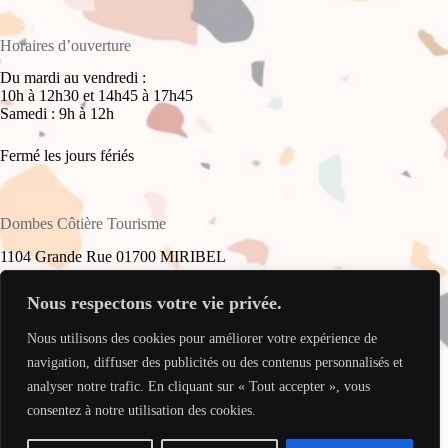
Horaires d’ouverture
Du mardi au vendredi :
10h à 12h30 et 14h45 à 17h45
Samedi : 9h à 12h
Fermé les jours fériés
Dombes Côtière Tourisme
1104 Grande Rue 01700 MIRIBEL
+33(0)4 78 55 61 16
Nous respectons votre vie privée.
Nous utilisons des cookies pour améliorer votre expérience de
accueil@dombes-cotiere-tourisme.fr
Copyright © 2026 - Site réalisé par
My Freelance Rocks
.
navigation, diffuser des publicités ou des contenus personnalisés et
analyser notre trafic. En cliquant sur « Tout accepter », vous
consentez à notre utilisation des cookies.