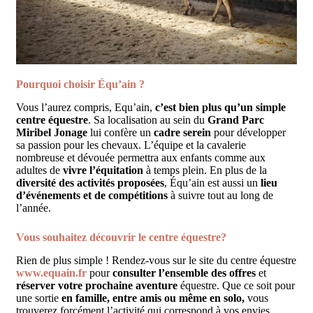
Pourquoi choisir Équ’ain ?
Vous l’aurez compris, Equ’ain,
c’est bien plus qu’un simple
centre équestre
. Sa localisation au sein du
Grand Parc
Miribel Jonage
lui confère un
cadre serein
pour développer
sa passion pour les chevaux. L’équipe et la cavalerie
nombreuse et dévouée permettra aux enfants comme aux
adultes de
vivre l’équitation
à temps plein. En plus de la
diversité des activités proposées
, Équ’ain est aussi un
lieu
d’événements et de compétitions
à suivre tout au long de
l’année.
Vous souhaitez découvrir le centre équestre?
Rien de plus simple ! Rendez-vous sur le site du centre équestre
www.equain.fr
pour
consulter l’ensemble des offres
et
réserver votre prochaine aventure
équestre. Que ce soit pour
une sortie
en famille, entre amis ou même en solo,
vous
trouverez forcément l’activité qui correspond à vos envies.