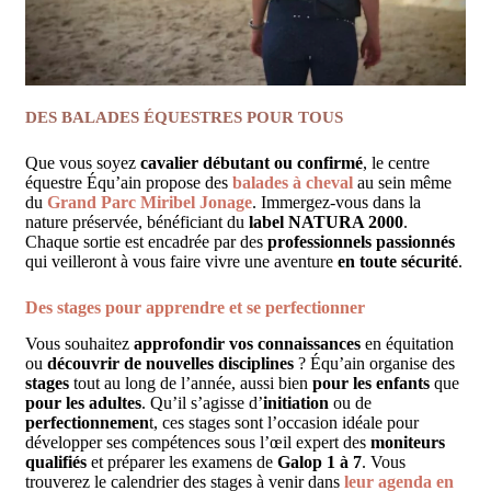
DES BALADES ÉQUESTRES POUR TOUS
Que vous soyez
cavalier débutant ou confirmé
, le centre
équestre Équ’ain propose des
balades
à cheval
au sein même
du
Grand Parc Miribel Jonage
. Immergez-vous dans la
nature préservée, bénéficiant du
label NATURA 2000
.
Chaque sortie est encadrée par des
professionnels passionnés
qui veilleront à vous faire vivre une aventure
en toute sécurité
.
Des stages pour apprendre et se perfectionner
Vous souhaitez
approfondir vos connaissances
en équitation
ou
découvrir de nouvelles disciplines
? Équ’ain organise des
stages
tout au long de l’année, aussi bien
pour les enfants
que
pour les adultes
. Qu’il s’agisse d’
initiation
ou de
perfectionnemen
t, ces stages sont l’occasion idéale pour
développer ses compétences sous l’œil expert des
moniteurs
qualifiés
et préparer les examens de
Galop 1 à 7
. Vous
trouverez le calendrier des stages à venir dans
leur agenda en