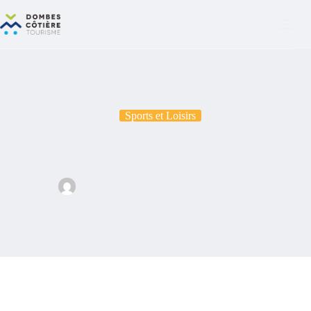
Sports et Loisirs
PoleZenStudio : le temple de la pole dance à Miribel
Vane
2 juillet 2025
Sports et Loisirs