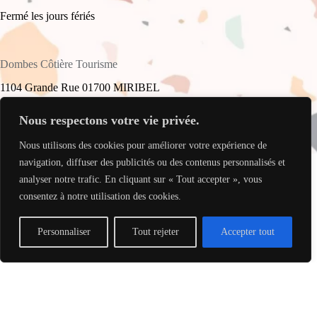
Fermé les jours fériés
Dombes Côtière Tourisme
1104 Grande Rue 01700 MIRIBEL
+33(0)4 78 55 61 16
Nous respectons votre vie privée.
Nous utilisons des cookies pour améliorer votre expérience de
accueil@dombes-cotiere-tourisme.fr
Copyright © 2026 - Site réalisé par
My Freelance Rocks
.
navigation, diffuser des publicités ou des contenus personnalisés et
analyser notre trafic. En cliquant sur « Tout accepter », vous
consentez à notre utilisation des cookies.
Personnaliser
Tout rejeter
Accepter tout
Translate »