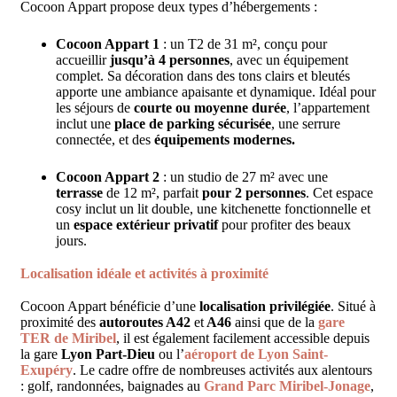
Cocoon Appart propose deux types d’hébergements :
Cocoon Appart 1
: un T2 de 31 m², conçu pour
accueillir
jusqu’à 4 personnes
, avec un équipement
complet. Sa décoration dans des tons clairs et bleutés
apporte une ambiance apaisante et dynamique. Idéal pour
les séjours de
courte ou moyenne durée
, l’appartement
inclut une
place de parking sécurisée
, une serrure
connectée, et des
équipements modernes.
Cocoon Appart 2
: un studio de 27 m² avec une
terrasse
de 12 m², parfait
pour 2 personnes
. Cet espace
cosy inclut un lit double, une kitchenette fonctionnelle et
un
espace extérieur privatif
pour profiter des beaux
jours.
Localisation idéale et activités à proximité
Cocoon Appart bénéficie d’une
localisation privilégiée
. Situé à
proximité des
autoroutes A42
et
A46
ainsi que de la
gare
TER de Miribel
, il est également facilement accessible depuis
la gare
Lyon Part-Dieu
ou l’
aéroport de Lyon Saint-
Exupéry
. Le cadre offre de nombreuses activités aux alentours
: golf, randonnées, baignades au
Grand Parc Miribel-Jonage
,