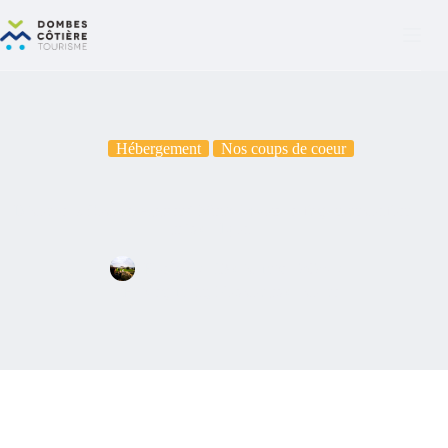
Hébergement
Nos coups de coeur
Découvrez Cocoon Appart à Miribel : votre refuge tout confort
près de Lyon
Florène
13 décembre 2024
Hébergement
,
Nos coups de coeur